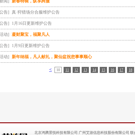
[新闻]
新春特辑，纵享跨服
[公告]
真·狩猎场分合服维护公告
[公告]
1月16日更新维护公告
[活动]
凝财聚宝，福聚凡人
[公告]
1月9日更新维护公告
[活动]
新年纳福，凡人献礼，聚仙盆祝您事事顺心
<
10
11
12
13
14
15
16
17
18
北京鸿腾景悦科技有限公司 广州艾游信息科技股份有限公司 联