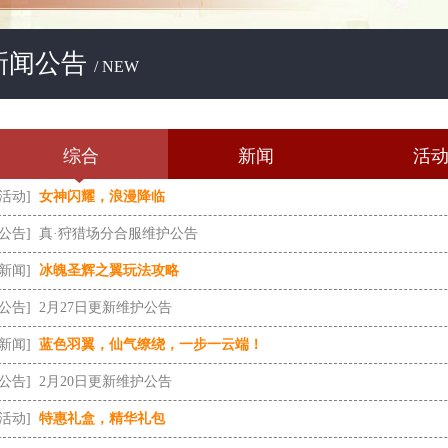
新闻公告
/ NEW
综合
新闻
活
[活动]
女神闪耀，浪漫降临
[公告]
真·狩猎场分合服维护公告
[新闻]
冰魄圣辉之翼玩法攻略
[公告]
2月27日更新维护公告
[新闻]
蓝色羽翼，仙气缭绕，一步一云端！
[公告]
2月20日更新维护公告
[活动]
特惠礼盒，精华礼包