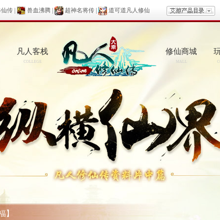
修仙传
|
兽血沸腾
|
超神名将传
|
道可道凡人修仙
凡人客栈
修仙商城
COLLEGE
MALL
C
福】