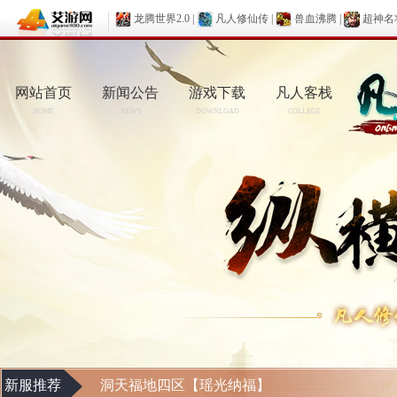
龙腾世界2.0
|
凡人修仙传
|
兽血沸腾
|
超神名
网站首页
新闻公告
游戏下载
凡人客栈
HOME
NEWS
DOWNLOAD
COLLEGE
新服推荐
洞天福地四区【瑶光纳福】