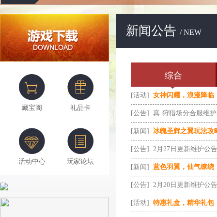
新闻公告
/ NEW
综合
[活动]
女神闪耀，浪漫降临
藏宝阁
礼品卡
[公告]
真·狩猎场分合服维
[新闻]
冰魄圣辉之翼玩法攻
[公告]
2月27日更新维护公
活动中心
玩家论坛
[新闻]
蓝色羽翼，仙气缭绕
[公告]
2月20日更新维护公
[活动]
特惠礼盒，精华礼包