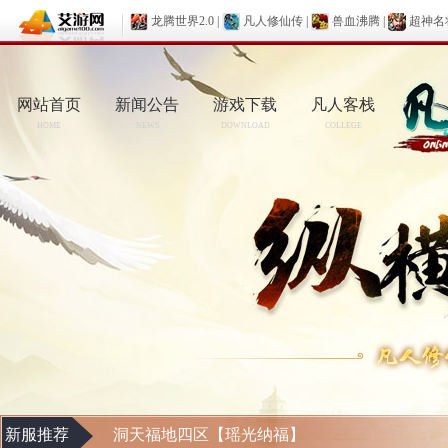
龙腾世界2.0
|
凡人修仙传
|
兽血沸腾
|
超神名
网站首页
新闻公告
游戏下载
凡人客栈
HOME
NEWS
DOWNLOAD
COLLEGE
新服推荐
洞天福地四区【瑶光纳福】