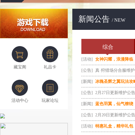
新闻公告
/ NEW
综合
[活动]
女神闪耀，浪漫降临
藏宝阁
礼品卡
[公告]
真·狩猎场分合服维
[新闻]
冰魄圣辉之翼玩法攻
[公告]
2月27日更新维护公
活动中心
玩家论坛
[新闻]
蓝色羽翼，仙气缭绕
[公告]
2月20日更新维护公
[活动]
特惠礼盒，精华礼包