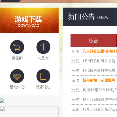
新闻公告
/ NEW
综合
[新闻]
凡人抖音主播活动获
藏宝阁
礼品卡
[公告]
1月2日临时维护公告
[公告]
1月2日更新维护公告
[活动]
新年伊始，超值返利
活动中心
玩家论坛
[公告]
真·狩猎场分合服维
[公告]
12月26日临时维护公
[公告]
12月26日更新维护公