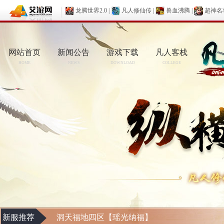
龙腾世界2.0
|
凡人修仙传
|
兽血沸腾
|
超神名
网站首页
新闻公告
游戏下载
凡人客栈
HOME
NEWS
DOWNLOAD
COLLEGE
新服推荐
洞天福地四区【瑶光纳福】