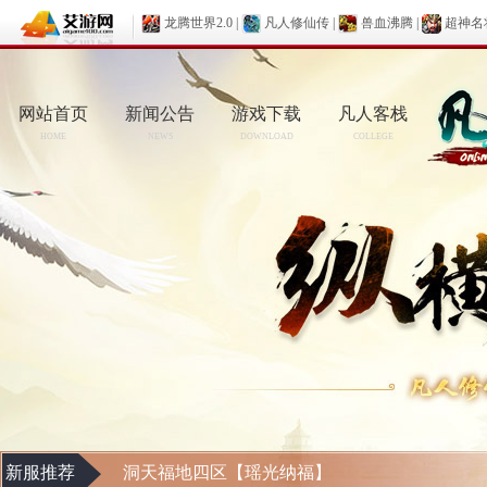
龙腾世界2.0
|
凡人修仙传
|
兽血沸腾
|
超神名
网站首页
新闻公告
游戏下载
凡人客栈
HOME
NEWS
DOWNLOAD
COLLEGE
新服推荐
洞天福地四区【瑶光纳福】