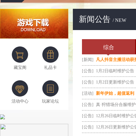
新闻公告
/ NEW
综合
[新闻]
凡人抖音主播活动获
藏宝阁
礼品卡
[公告]
1月2日临时维护公告
[公告]
1月2日更新维护公告
[活动]
新年伊始，超值返利
活动中心
玩家论坛
[公告]
真·狩猎场分合服维
[公告]
12月26日临时维护公
[公告]
12月26日更新维护公