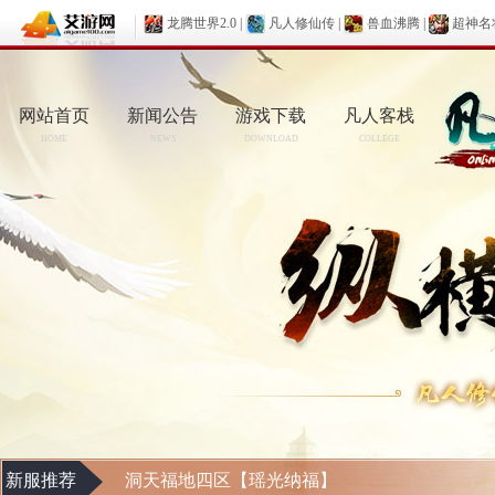
龙腾世界2.0
|
凡人修仙传
|
兽血沸腾
|
超神名
网站首页
新闻公告
游戏下载
凡人客栈
HOME
NEWS
DOWNLOAD
COLLEGE
新服推荐
洞天福地四区【瑶光纳福】