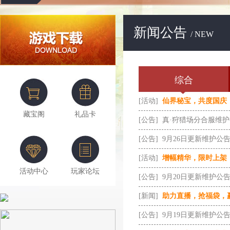
新闻公告
/ NEW
综合
[活动]
仙界秘宝，共度国庆
藏宝阁
礼品卡
[公告]
真·狩猎场分合服维
[公告]
9月26日更新维护公
[活动]
增幅精华，限时上架
活动中心
玩家论坛
[公告]
9月20日更新维护公
[新闻]
助力直播，抢福袋，
[公告]
9月19日更新维护公