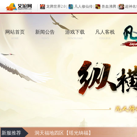
龙腾世界2.0
|
凡人修仙传
|
兽血沸腾
|
超神名
网站首页
新闻公告
游戏下载
凡人客栈
HOME
NEWS
DOWNLOAD
COLLEGE
新服推荐
洞天福地四区【瑶光纳福】