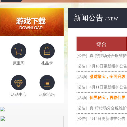
新闻公告
/ NEW
综合
[公告]
真·狩猎场分合服维
藏宝阁
礼品卡
[公告]
4月18日更新维护公
[活动]
凝财聚宝，全面升级
[公告]
4月11日更新维护公
活动中心
玩家论坛
[活动]
仙界秘宝，再临仙界
[公告]
真·狩猎场分合服维
[公告]
4月4日更新维护公告