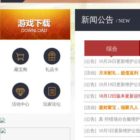
新闻公告
/ NEW
综合
[公告]
10月26日更新维护公
藏宝阁
礼品卡
[活动]
月末献礼，超值返利
[公告]
10月19日更新维护公
[公告]
10月12日版本更新说
活动中心
玩家论坛
[活动]
凝财聚宝，福聚凡人
[公告]
真·狩猎场分合服维
[公告]
10月5日更新维护公