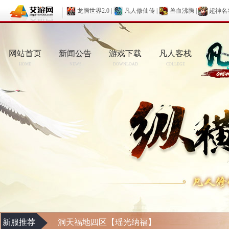
龙腾世界2.0
|
凡人修仙传
|
兽血沸腾
|
超神名
网站首页
新闻公告
游戏下载
凡人客栈
HOME
NEWS
DOWNLOAD
COLLEGE
新服推荐
洞天福地四区【瑶光纳福】