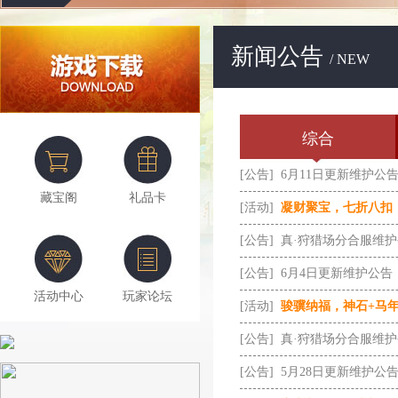
新闻公告
/ NEW
综合
[公告]
6月11日更新维护公
藏宝阁
礼品卡
[活动]
凝财聚宝，七折八扣
[公告]
真·狩猎场分合服维
[公告]
6月4日更新维护公告
活动中心
玩家论坛
[活动]
骏骥纳福，神石+马
[公告]
真·狩猎场分合服维
[公告]
5月28日更新维护公