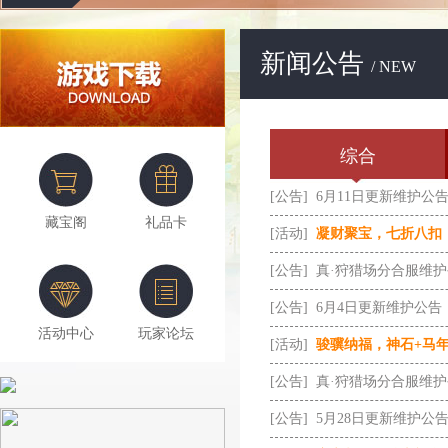
新闻公告
/ NEW
综合
[公告]
6月11日更新维护公
藏宝阁
礼品卡
[活动]
凝财聚宝，七折八扣
[公告]
真·狩猎场分合服维
[公告]
6月4日更新维护公告
活动中心
玩家论坛
[活动]
骏骥纳福，神石+马
[公告]
真·狩猎场分合服维
[公告]
5月28日更新维护公