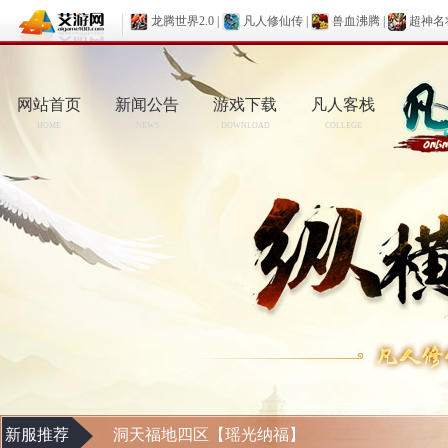
龙腾世界2.0
|
凡人修仙传
|
兽血沸腾
|
超神名
网站首页
新闻公告
游戏下载
凡人客栈
HOME
NEWS
DOWNLOAD
COLLEGE
新服推荐
洞天福地四区【瑶光纳福】