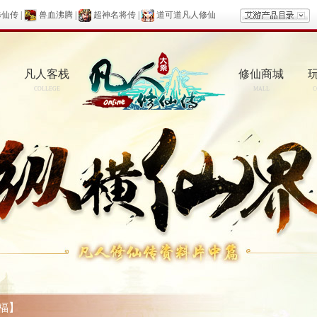
修仙传
|
兽血沸腾
|
超神名将传
|
道可道凡人修仙
凡人客栈
修仙商城
COLLEGE
MALL
C
福】