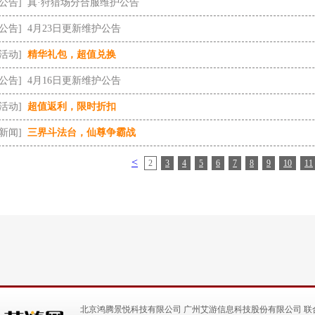
[公告]
真·狩猎场分合服维护公告
[公告]
4月23日更新维护公告
[活动]
精华礼包，超值兑换
[公告]
4月16日更新维护公告
[活动]
超值返利，限时折扣
[新闻]
三界斗法台，仙尊争霸战
<
2
3
4
5
6
7
8
9
10
11
北京鸿腾景悦科技有限公司 广州艾游信息科技股份有限公司 联