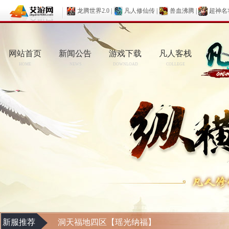
龙腾世界2.0
|
凡人修仙传
|
兽血沸腾
|
超神名
网站首页
新闻公告
游戏下载
凡人客栈
HOME
NEWS
DOWNLOAD
COLLEGE
新服推荐
洞天福地四区【瑶光纳福】