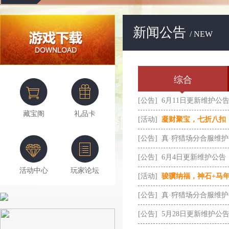
新闻公告
/ NEW
综合
[公告]
6月11日更新维护公
藏宝阁
礼品卡
[活动]
凝财聚宝，七折八扣
[公告]
真·狩猎场分合服维
[公告]
6月4日更新维护公告
活动中心
玩家论坛
[活动]
骏骥纳福，神石+马
[公告]
真·狩猎场分合服维
[公告]
5月28日更新维护公