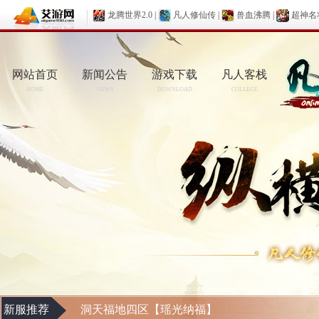
龙腾世界2.0
|
凡人修仙传
|
兽血沸腾
|
超神名
网站首页
新闻公告
游戏下载
凡人客栈
HOME
NEWS
DOWNLOAD
COLLEGE
新服推荐
洞天福地四区【瑶光纳福】