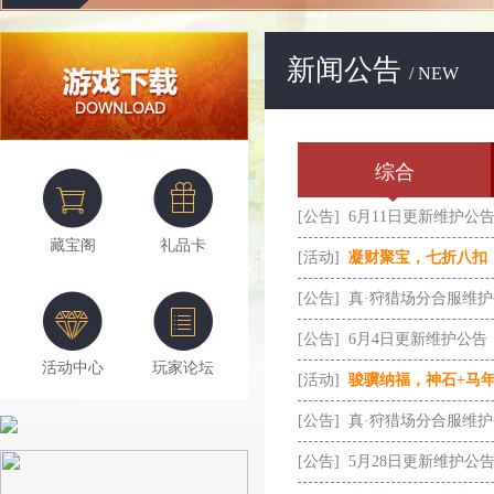
新闻公告
/ NEW
综合
[公告]
6月11日更新维护公
藏宝阁
礼品卡
[活动]
凝财聚宝，七折八扣
[公告]
真·狩猎场分合服维
[公告]
6月4日更新维护公告
活动中心
玩家论坛
[活动]
骏骥纳福，神石+马
[公告]
真·狩猎场分合服维
[公告]
5月28日更新维护公