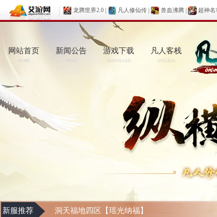
龙腾世界2.0
|
凡人修仙传
|
兽血沸腾
|
超神名
网站首页
新闻公告
游戏下载
凡人客栈
HOME
NEWS
DOWNLOAD
COLLEGE
新服推荐
洞天福地四区【瑶光纳福】