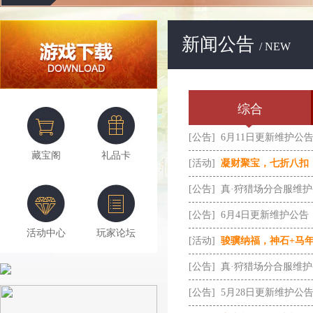
新闻公告
/ NEW
综合
[公告]
6月11日更新维护公
藏宝阁
礼品卡
[活动]
凝财聚宝，七折八扣
[公告]
真·狩猎场分合服维
[公告]
6月4日更新维护公告
活动中心
玩家论坛
[活动]
骏骥纳福，神石+马
[公告]
真·狩猎场分合服维
[公告]
5月28日更新维护公