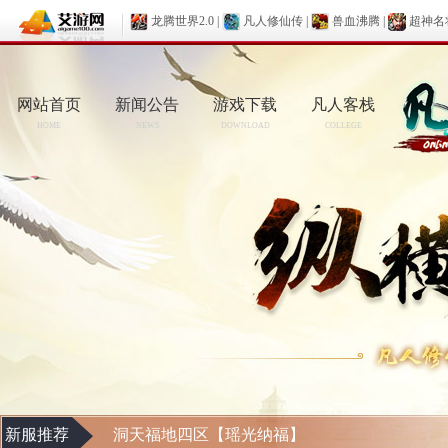
龙腾世界2.0
|
凡人修仙传
|
兽血沸腾
|
超神名
网站首页
新闻公告
游戏下载
凡人客栈
HOME
NEWS
DOWNLOAD
COLLEGE
新服推荐
洞天福地四区【瑶光纳福】