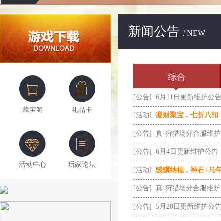
新闻公告
/ NEW
综合
[公告]
6月11日更新维护公
藏宝阁
礼品卡
[活动]
凝财聚宝，七折八扣
[公告]
真·狩猎场分合服维
[公告]
6月4日更新维护公告
活动中心
玩家论坛
[活动]
骏骥纳福，神石+马
[公告]
真·狩猎场分合服维
[公告]
5月28日更新维护公