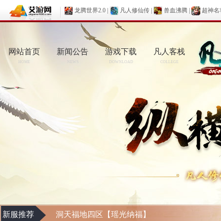
龙腾世界2.0
|
凡人修仙传
|
兽血沸腾
|
超神名
网站首页
新闻公告
游戏下载
凡人客栈
HOME
NEWS
DOWNLOAD
COLLEGE
新服推荐
洞天福地四区【瑶光纳福】