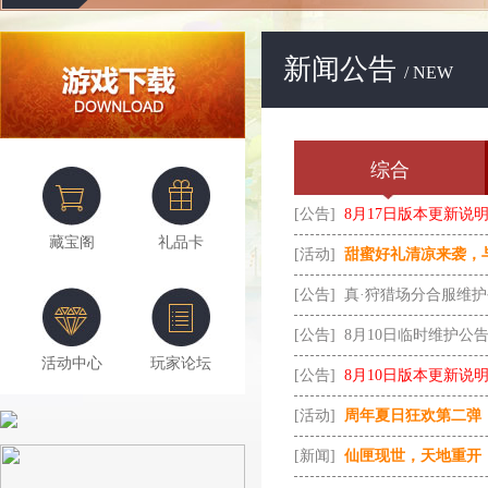
新闻公告
/ NEW
综合
[公告]
8月17日版本更新说
藏宝阁
礼品卡
[活动]
甜蜜好礼清凉来袭，
[公告]
真·狩猎场分合服维
[公告]
8月10日临时维护公
活动中心
玩家论坛
[公告]
8月10日版本更新说
[活动]
周年夏日狂欢第二弹
[新闻]
仙匣现世，天地重开