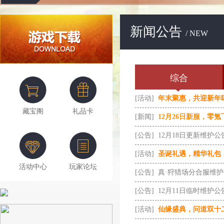
新闻公告
/ NEW
综合
[活动]
年末聚惠，共迎新年
藏宝阁
礼品卡
[新闻]
12月26日新服，零
[公告]
12月18日更新维护公
[活动]
圣诞礼遇，精华礼包
活动中心
玩家论坛
[公告]
真·狩猎场分合服维
[公告]
12月11日临时维护公
[活动]
仙缘盛典，问道双十