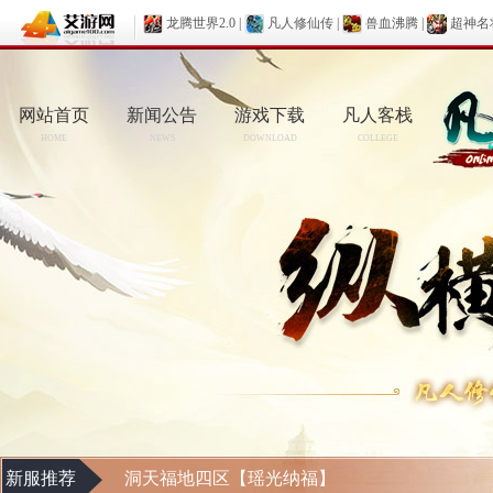
龙腾世界2.0
|
凡人修仙传
|
兽血沸腾
|
超神名
网站首页
新闻公告
游戏下载
凡人客栈
HOME
NEWS
DOWNLOAD
COLLEGE
新服推荐
洞天福地四区【瑶光纳福】