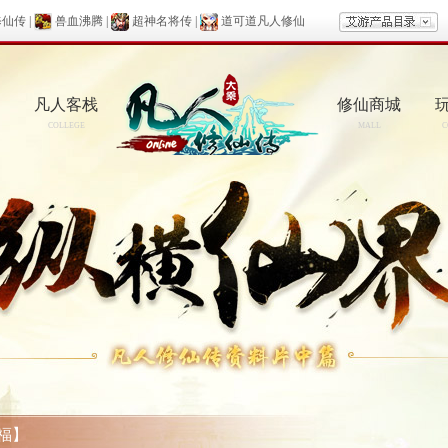
修仙传
|
兽血沸腾
|
超神名将传
|
道可道凡人修仙
凡人客栈
修仙商城
COLLEGE
MALL
C
福】