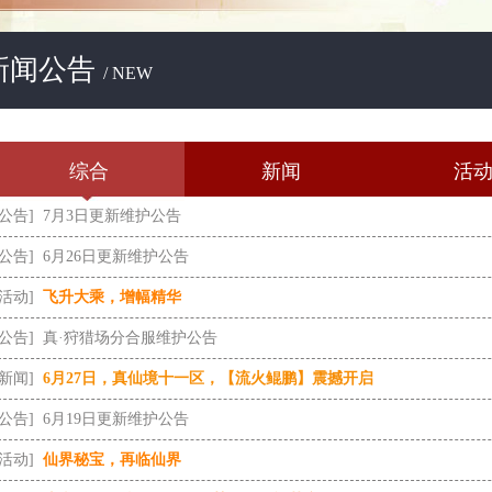
新闻公告
/ NEW
综合
新闻
活
[公告]
7月3日更新维护公告
[公告]
6月26日更新维护公告
[活动]
飞升大乘，增幅精华
[公告]
真·狩猎场分合服维护公告
[新闻]
6月27日，真仙境十一区，【流火鲲鹏】震撼开启
[公告]
6月19日更新维护公告
[活动]
仙界秘宝，再临仙界