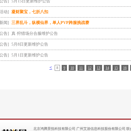
[公告]
5月15日更新维护公告
[活动]
凝财聚宝，七折八扣
[新闻]
三界乱斗，纵横仙界，单人PVP跨服挑战赛
[公告]
真·狩猎场分合服维护公告
[公告]
5月8日更新维护公告
[公告]
5月1日更新维护公告
<
8
9
10
11
12
13
14
15
16
北京鸿腾景悦科技有限公司 广州艾游信息科技股份有限公司 联