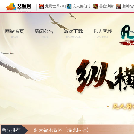
龙腾世界2.0
|
凡人修仙传
|
兽血沸腾
|
超神名
网站首页
新闻公告
游戏下载
凡人客栈
HOME
NEWS
DOWNLOAD
COLLEGE
新服推荐
洞天福地四区【瑶光纳福】