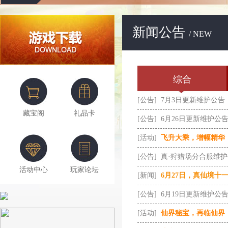
新闻公告
/ NEW
综合
[公告]
7月3日更新维护公告
藏宝阁
礼品卡
[公告]
6月26日更新维护公
[活动]
飞升大乘，增幅精华
[公告]
真·狩猎场分合服维
活动中心
玩家论坛
[新闻]
6月27日，真仙境十
[公告]
6月19日更新维护公
[活动]
仙界秘宝，再临仙界