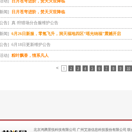
[活动]
日月苍穹进阶，焚天灭世降临
[新闻]
日月苍穹进阶，焚天灭世降临
[公告]
真·狩猎场分合服维护公告
[新闻]
6月26日新服，零氪飞升，洞天福地四区“瑶光纳福”震撼开启
[公告]
6月18日更新维护公告
[活动]
粽叶飘香，情系凡人
<
1
2
3
4
5
6
7
8
9
10
北京鸿腾景悦科技有限公司 广州艾游信息科技股份有限公司 联