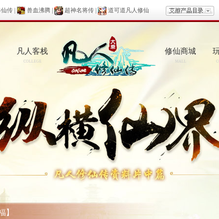
修仙传
|
兽血沸腾
|
超神名将传
|
道可道凡人修仙
凡人客栈
修仙商城
COLLEGE
MALL
C
福】