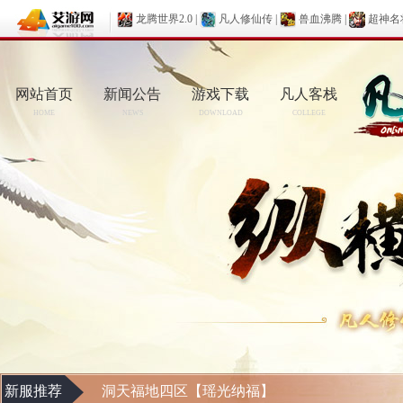
龙腾世界2.0
|
凡人修仙传
|
兽血沸腾
|
超神名
网站首页
新闻公告
游戏下载
凡人客栈
HOME
NEWS
DOWNLOAD
COLLEGE
新服推荐
洞天福地四区【瑶光纳福】