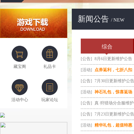
新闻公告
/ NEW
综合
[公告]
8月6日更新维护公告
藏宝阁
礼品卡
[活动]
点券返利，七折八扣
[公告]
7月30日更新维护公
[活动]
神石礼包，惊喜返场
活动中心
玩家论坛
[公告]
真·狩猎场分合服维
[公告]
7月23日更新维护公
[活动]
精华礼包，超值特惠