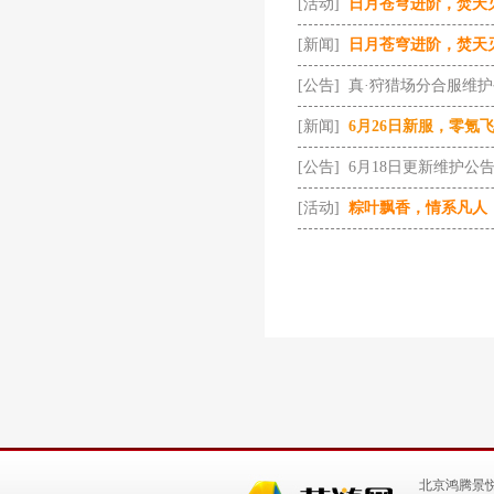
[活动]
日月苍穹进阶，焚天
[新闻]
日月苍穹进阶，焚天
[公告]
真·狩猎场分合服维
[新闻]
6月26日新服，零氪
[公告]
6月18日更新维护公
[活动]
粽叶飘香，情系凡人
北京鸿腾景