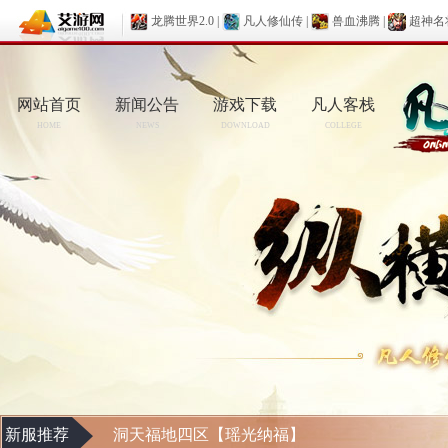
龙腾世界2.0
|
凡人修仙传
|
兽血沸腾
|
超神名
网站首页
新闻公告
游戏下载
凡人客栈
HOME
NEWS
DOWNLOAD
COLLEGE
新服推荐
洞天福地四区【瑶光纳福】