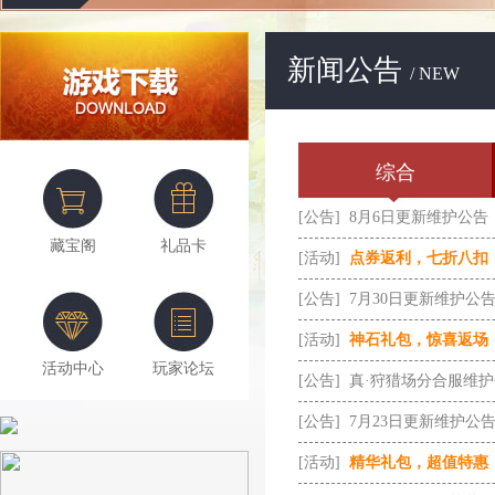
新闻公告
/ NEW
综合
[公告]
8月6日更新维护公告
藏宝阁
礼品卡
[活动]
点券返利，七折八扣
[公告]
7月30日更新维护公
[活动]
神石礼包，惊喜返场
活动中心
玩家论坛
[公告]
真·狩猎场分合服维
[公告]
7月23日更新维护公
[活动]
精华礼包，超值特惠