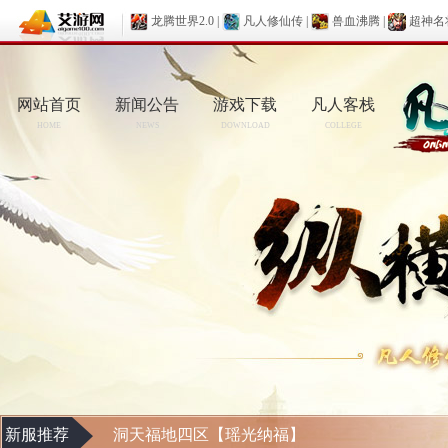
龙腾世界2.0
|
凡人修仙传
|
兽血沸腾
|
超神名
网站首页
新闻公告
游戏下载
凡人客栈
HOME
NEWS
DOWNLOAD
COLLEGE
新服推荐
洞天福地四区【瑶光纳福】