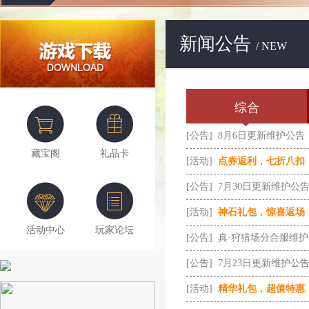
新闻公告
/ NEW
综合
[公告]
8月6日更新维护公告
藏宝阁
礼品卡
[活动]
点券返利，七折八扣
[公告]
7月30日更新维护公
[活动]
神石礼包，惊喜返场
活动中心
玩家论坛
[公告]
真·狩猎场分合服维
[公告]
7月23日更新维护公
[活动]
精华礼包，超值特惠