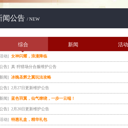
新闻公告
/ NEW
综合
新闻
活
[活动]
女神闪耀，浪漫降临
[公告]
真·狩猎场分合服维护公告
[新闻]
冰魄圣辉之翼玩法攻略
[公告]
2月27日更新维护公告
[新闻]
蓝色羽翼，仙气缭绕，一步一云端！
[公告]
2月20日更新维护公告
[活动]
特惠礼盒，精华礼包