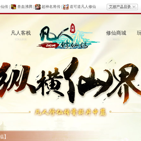
修仙传
|
兽血沸腾
|
超神名将传
|
道可道凡人修仙
凡人客栈
修仙商城
COLLEGE
MALL
C
福】