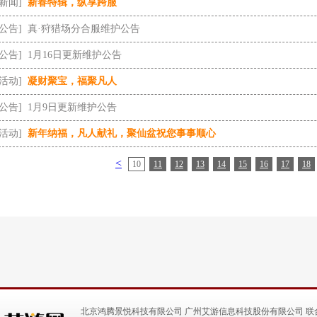
[新闻]
新春特辑，纵享跨服
[公告]
真·狩猎场分合服维护公告
[公告]
1月16日更新维护公告
[活动]
凝财聚宝，福聚凡人
[公告]
1月9日更新维护公告
[活动]
新年纳福，凡人献礼，聚仙盆祝您事事顺心
<
10
11
12
13
14
15
16
17
18
北京鸿腾景悦科技有限公司 广州艾游信息科技股份有限公司 联