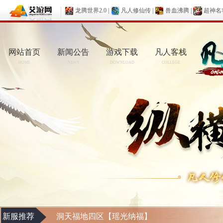
龙腾世界2.0
|
凡人修仙传
|
兽血沸腾
|
超神名
网站首页
新闻公告
游戏下载
凡人客栈
HOME
NEWS
DOWNLOAD
COLLEGE
新服推荐
洞天福地四区【瑶光纳福】