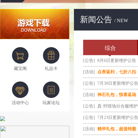
新闻公告
/ NEW
综合
[公告]
8月6日更新维护公告
藏宝阁
礼品卡
[活动]
点券返利，七折八扣
[公告]
7月30日更新维护公
[活动]
神石礼包，惊喜返场
活动中心
玩家论坛
[公告]
真·狩猎场分合服维
[公告]
7月23日更新维护公
[活动]
精华礼包，超值特惠