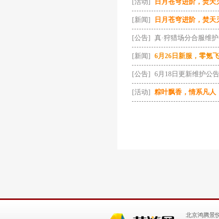
[活动]
日月苍穹进阶，焚天
[新闻]
日月苍穹进阶，焚天
[公告]
真·狩猎场分合服维
[新闻]
6月26日新服，零氪
[公告]
6月18日更新维护公
[活动]
粽叶飘香，情系凡人
北京鸿腾景