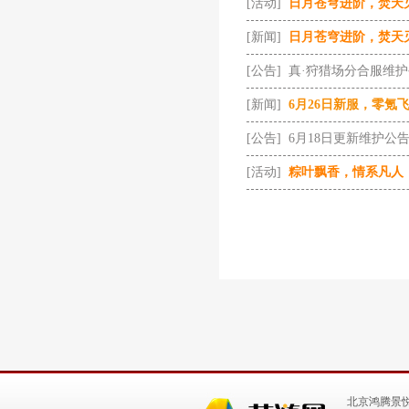
[活动]
日月苍穹进阶，焚天
[新闻]
日月苍穹进阶，焚天
[公告]
真·狩猎场分合服维
[新闻]
6月26日新服，零氪
[公告]
6月18日更新维护公
[活动]
粽叶飘香，情系凡人
北京鸿腾景