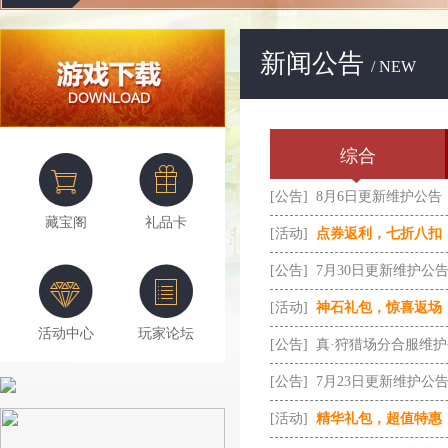
新闻公告
/ NEW
综合
[公告]
8月6日更新维护公告
藏宝阁
礼品卡
[活动]
点券返利，七折八扣
[公告]
7月30日更新维护公
[活动]
神石礼包，惊喜返场
活动中心
玩家论坛
[公告]
真·狩猎场分合服维
[公告]
7月23日更新维护公
[活动]
精华礼包，超值特惠