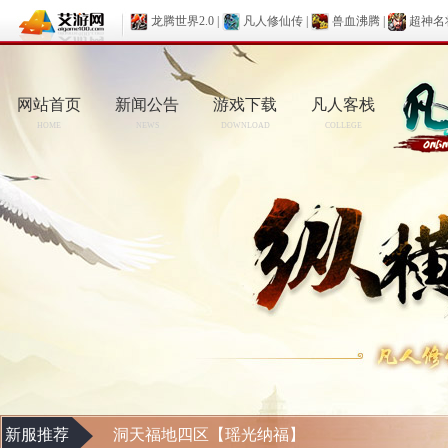
龙腾世界2.0
|
凡人修仙传
|
兽血沸腾
|
超神名
网站首页
新闻公告
游戏下载
凡人客栈
HOME
NEWS
DOWNLOAD
COLLEGE
新服推荐
洞天福地四区【瑶光纳福】