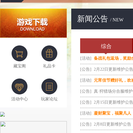
新闻公告
/ NEW
综合
[活动]
备战礼包返场，奖励
藏宝阁
礼品卡
[公告]
2月22日更新维护公
[活动]
元宵佳节赠好礼，欢
[公告]
真·狩猎场分合服维
活动中心
玩家论坛
[公告]
2月15日更新维护公
[活动]
凝财聚宝，福聚凡人
[公告]
2月8日更新维护公告