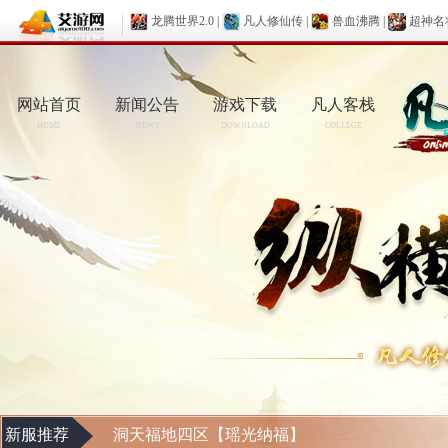
龙腾世界2.0
|
凡人修仙传
|
兽血沸腾
|
超神名
网站首页
新闻公告
游戏下载
凡人客栈
HOME
NEWS
DOWNLOAD
COLLEGE
新服推荐
洞天福地四区【瑶光纳福】