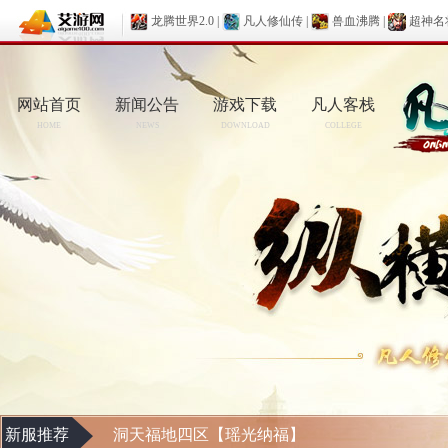
龙腾世界2.0
|
凡人修仙传
|
兽血沸腾
|
超神名
网站首页
新闻公告
游戏下载
凡人客栈
HOME
NEWS
DOWNLOAD
COLLEGE
新服推荐
洞天福地四区【瑶光纳福】