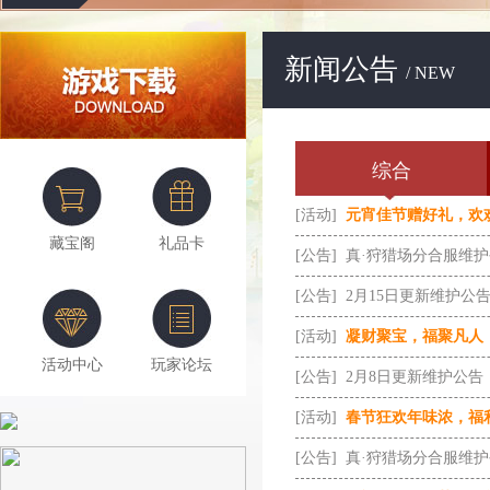
新闻公告
/ NEW
综合
[活动]
元宵佳节赠好礼，欢
藏宝阁
礼品卡
[公告]
真·狩猎场分合服维
[公告]
2月15日更新维护公
[活动]
凝财聚宝，福聚凡人
活动中心
玩家论坛
[公告]
2月8日更新维护公告
[活动]
春节狂欢年味浓，福
[公告]
真·狩猎场分合服维