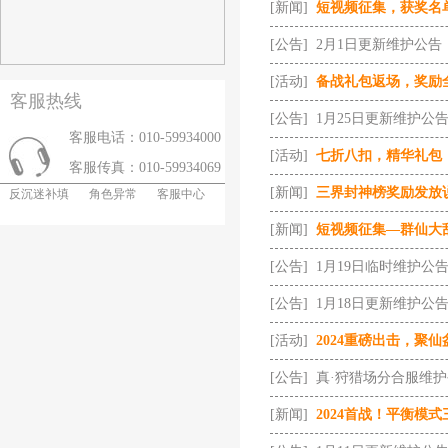
[新闻]
短视频征集，获奖名
[公告]
2月1日更新维护公告
[活动]
备战礼包返场，奖励
客服热线
[公告]
1月25日更新维护公
客服电话：010-59934000
[活动]
七折八扣，精华礼包
客服传真：010-59934069
[新闻]
三界封神榜奖励发放
反沉迷补填
角色异常
客服中心
[新闻]
短视频征集—群仙大
[公告]
1月19日临时维护公
[公告]
1月18日更新维护公
[活动]
2024重磅出击，聚仙
[公告]
真·狩猎场分合服维
[新闻]
2024首战！平衡模