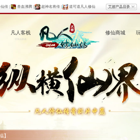
修仙传
|
兽血沸腾
|
超神名将传
|
道可道凡人修仙
凡人客栈
修仙商城
COLLEGE
MALL
C
福】