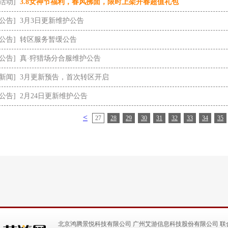
[活动]
3.8女神节福利，春风拂面，限时上架开春超值礼包
[公告]
3月3日更新维护公告
[公告]
转区服务暂缓公告
[公告]
真·狩猎场分合服维护公告
[新闻]
3月更新预告，首次转区开启
[公告]
2月24日更新维护公告
<
27
28
29
30
31
32
33
34
35
北京鸿腾景悦科技有限公司 广州艾游信息科技股份有限公司 联