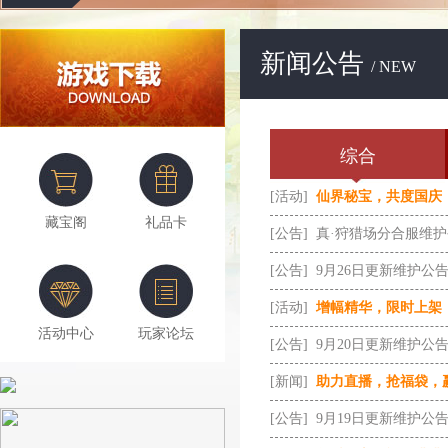
新闻公告
/ NEW
综合
[活动]
仙界秘宝，共度国庆
藏宝阁
礼品卡
[公告]
真·狩猎场分合服维
[公告]
9月26日更新维护公
[活动]
增幅精华，限时上架
活动中心
玩家论坛
[公告]
9月20日更新维护公
[新闻]
助力直播，抢福袋，
[公告]
9月19日更新维护公