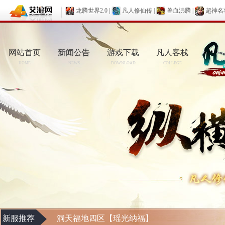
龙腾世界2.0
|
凡人修仙传
|
兽血沸腾
|
超神名
网站首页
新闻公告
游戏下载
凡人客栈
HOME
NEWS
DOWNLOAD
COLLEGE
新服推荐
洞天福地四区【瑶光纳福】