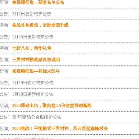
[新闻]
短视频征集，获奖名单公布
[公告]
2月1日更新维护公告
[活动]
备战礼包返场，奖励全面升级
[公告]
1月25日更新维护公告
[活动]
七折八扣，精华礼包
[新闻]
三界封神榜奖励发放说明
[新闻]
短视频征集—群仙大乱斗
[公告]
1月19日临时维护公告
[公告]
1月18日更新维护公告
[活动]
2024重磅出击，聚仙盆3.5倍收益再创新高
[公告]
真·狩猎场分合服维护公告
[新闻]
2024首战！平衡模式三界封神，风云再起巅峰对决