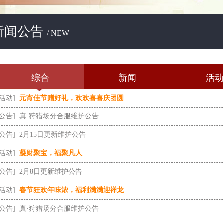
新闻公告
/ NEW
综合
新闻
活
[活动]
元宵佳节赠好礼，欢欢喜喜庆团圆
[公告]
真·狩猎场分合服维护公告
[公告]
2月15日更新维护公告
[活动]
凝财聚宝，福聚凡人
[公告]
2月8日更新维护公告
[活动]
春节狂欢年味浓，福利满满迎祥龙
[公告]
真·狩猎场分合服维护公告