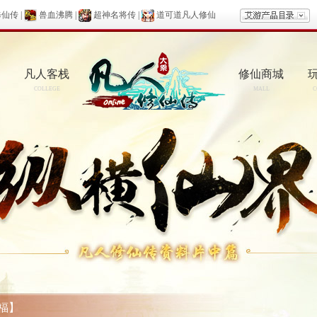
修仙传
|
兽血沸腾
|
超神名将传
|
道可道凡人修仙
凡人客栈
修仙商城
COLLEGE
MALL
C
福】