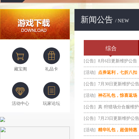
新闻公告
/ NEW
综合
[公告]
8月6日更新维护公告
藏宝阁
礼品卡
[活动]
点券返利，七折八扣
[公告]
7月30日更新维护公
[活动]
神石礼包，惊喜返场
活动中心
玩家论坛
[公告]
真·狩猎场分合服维
[公告]
7月23日更新维护公
[活动]
精华礼包，超值特惠