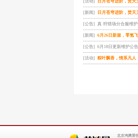
[活动]
日月苍穹进阶，焚天
[新闻]
日月苍穹进阶，焚天
[公告]
真·狩猎场分合服维
[新闻]
6月26日新服，零氪
[公告]
6月18日更新维护公
[活动]
粽叶飘香，情系凡人
北京鸿腾景