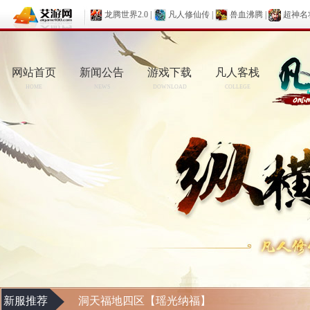
龙腾世界2.0
|
凡人修仙传
|
兽血沸腾
|
超神名
网站首页
新闻公告
游戏下载
凡人客栈
HOME
NEWS
DOWNLOAD
COLLEGE
新服推荐
洞天福地四区【瑶光纳福】