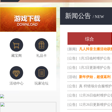
新闻公告
/ NEW
综合
[新闻]
凡人抖音主播活动获
藏宝阁
礼品卡
[公告]
1月2日临时维护公告
[公告]
1月2日更新维护公告
[活动]
新年伊始，超值返利
活动中心
玩家论坛
[公告]
真·狩猎场分合服维
[公告]
12月26日临时维护公
[公告]
12月26日更新维护公