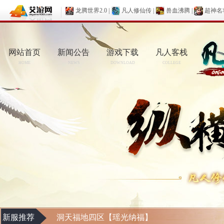
龙腾世界2.0
|
凡人修仙传
|
兽血沸腾
|
超神名
网站首页
新闻公告
游戏下载
凡人客栈
HOME
NEWS
DOWNLOAD
COLLEGE
新服推荐
洞天福地四区【瑶光纳福】