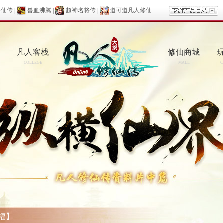
修仙传
|
兽血沸腾
|
超神名将传
|
道可道凡人修仙
凡人客栈
修仙商城
COLLEGE
MALL
C
福】