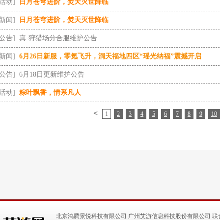
[活动]
日月苍穹进阶，焚天灭世降临
[新闻]
日月苍穹进阶，焚天灭世降临
[公告]
真·狩猎场分合服维护公告
[新闻]
6月26日新服，零氪飞升，洞天福地四区“瑶光纳福”震撼开启
[公告]
6月18日更新维护公告
[活动]
粽叶飘香，情系凡人
<
1
2
3
4
5
6
7
8
9
10
北京鸿腾景悦科技有限公司 广州艾游信息科技股份有限公司 联