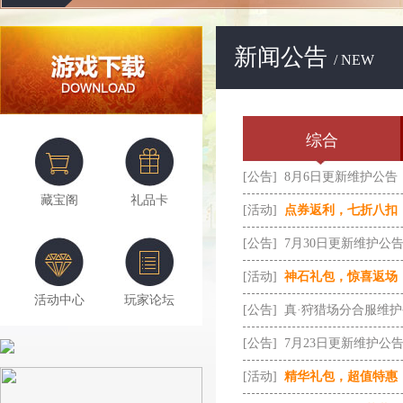
新闻公告
/ NEW
综合
[公告]
8月6日更新维护公告
藏宝阁
礼品卡
[活动]
点券返利，七折八扣
[公告]
7月30日更新维护公
[活动]
神石礼包，惊喜返场
活动中心
玩家论坛
[公告]
真·狩猎场分合服维
[公告]
7月23日更新维护公
[活动]
精华礼包，超值特惠