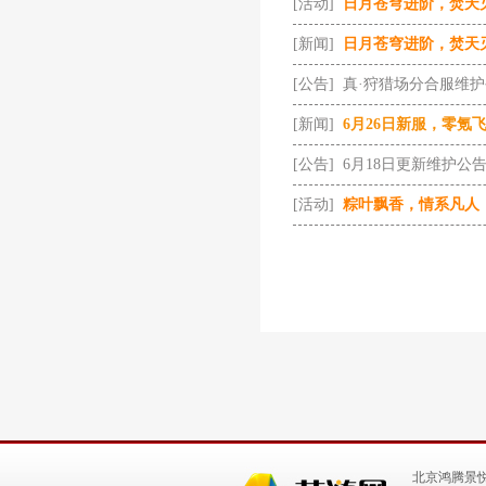
[活动]
日月苍穹进阶，焚天
[新闻]
日月苍穹进阶，焚天
[公告]
真·狩猎场分合服维
[新闻]
6月26日新服，零氪
[公告]
6月18日更新维护公
[活动]
粽叶飘香，情系凡人
北京鸿腾景