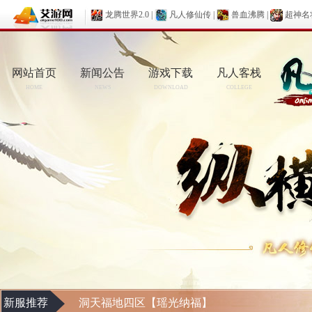
龙腾世界2.0
|
凡人修仙传
|
兽血沸腾
|
超神名
网站首页
新闻公告
游戏下载
凡人客栈
HOME
NEWS
DOWNLOAD
COLLEGE
新服推荐
洞天福地四区【瑶光纳福】