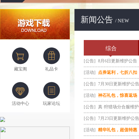
新闻公告
/ NEW
综合
[公告]
8月6日更新维护公告
藏宝阁
礼品卡
[活动]
点券返利，七折八扣
[公告]
7月30日更新维护公
[活动]
神石礼包，惊喜返场
活动中心
玩家论坛
[公告]
真·狩猎场分合服维
[公告]
7月23日更新维护公
[活动]
精华礼包，超值特惠