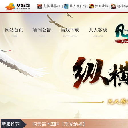
龙腾世界2.0
|
凡人修仙传
|
兽血沸腾
|
超神名
网站首页
新闻公告
游戏下载
凡人客栈
HOME
NEWS
DOWNLOAD
COLLEGE
新服推荐
洞天福地四区【瑶光纳福】