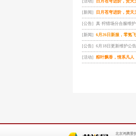
[活动]
日月苍穹进阶，焚天
[新闻]
日月苍穹进阶，焚天
[公告]
真·狩猎场分合服维
[新闻]
6月26日新服，零氪
[公告]
6月18日更新维护公
[活动]
粽叶飘香，情系凡人
北京鸿腾景