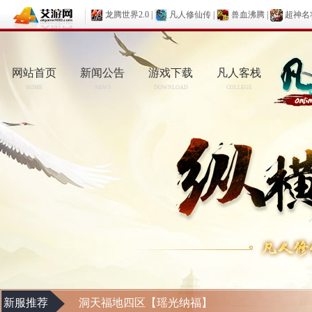
龙腾世界2.0
|
凡人修仙传
|
兽血沸腾
|
超神名
网站首页
新闻公告
游戏下载
凡人客栈
HOME
NEWS
DOWNLOAD
COLLEGE
新服推荐
洞天福地四区【瑶光纳福】