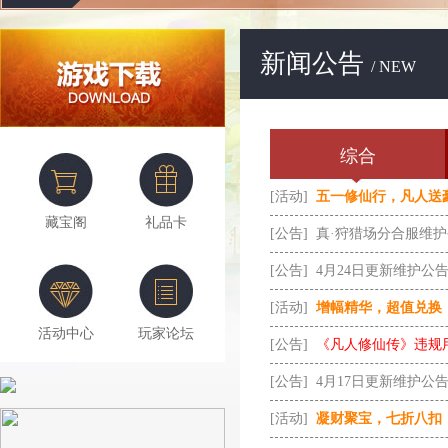
新闻公告
/ NEW
综合
[活动]
五一修仙行，凡人送
藏宝阁
礼品卡
[公告]
真·狩猎场分合服维
[公告]
4月24日更新维护公
[活动]
增幅精华，超值兑换
活动中心
玩家论坛
[公告]
《凡人修仙传》违规
[公告]
4月17日更新维护公
[活动]
凝财聚宝，七折八扣