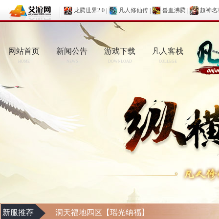
龙腾世界2.0
|
凡人修仙传
|
兽血沸腾
|
超神名
网站首页
新闻公告
游戏下载
凡人客栈
HOME
NEWS
DOWNLOAD
COLLEGE
新服推荐
洞天福地四区【瑶光纳福】