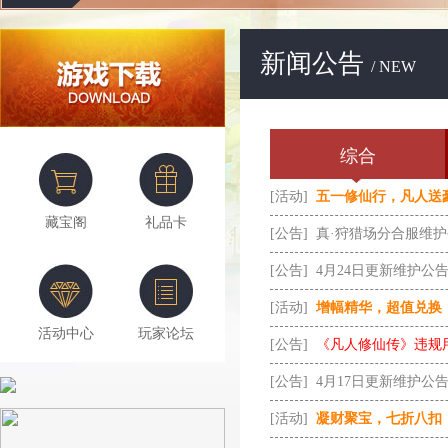
新闻公告
/ NEW
综合
[活动]
五一修仙行，凡人送
藏宝阁
礼品卡
[公告]
真·狩猎场分合服维
[公告]
4月24日更新维护公
[活动]
增幅精华，超值兑换
活动中心
玩家论坛
[公告]
《凡人修仙传》违规
[公告]
4月17日更新维护公
[活动]
凝财聚宝，七折八扣