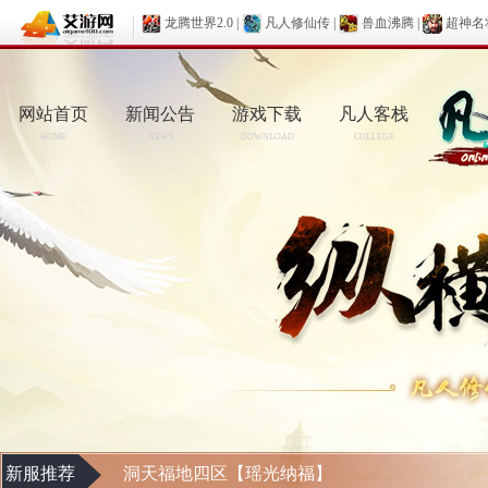
龙腾世界2.0
|
凡人修仙传
|
兽血沸腾
|
超神名
网站首页
新闻公告
游戏下载
凡人客栈
HOME
NEWS
DOWNLOAD
COLLEGE
新服推荐
洞天福地四区【瑶光纳福】