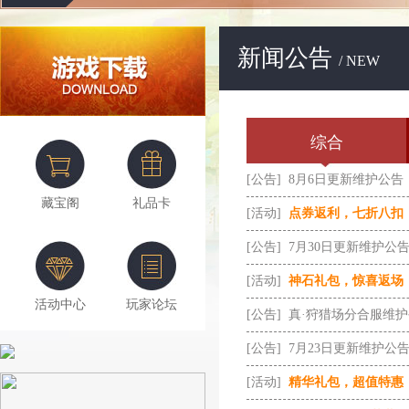
新闻公告
/ NEW
综合
[公告]
8月6日更新维护公告
藏宝阁
礼品卡
[活动]
点券返利，七折八扣
[公告]
7月30日更新维护公
[活动]
神石礼包，惊喜返场
活动中心
玩家论坛
[公告]
真·狩猎场分合服维
[公告]
7月23日更新维护公
[活动]
精华礼包，超值特惠