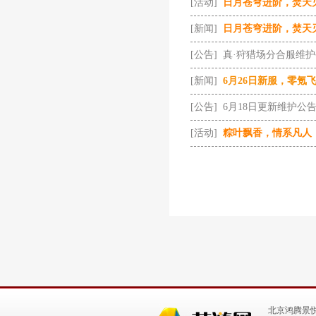
[活动]
日月苍穹进阶，焚天
[新闻]
日月苍穹进阶，焚天
[公告]
真·狩猎场分合服维
[新闻]
6月26日新服，零氪
[公告]
6月18日更新维护公
[活动]
粽叶飘香，情系凡人
北京鸿腾景