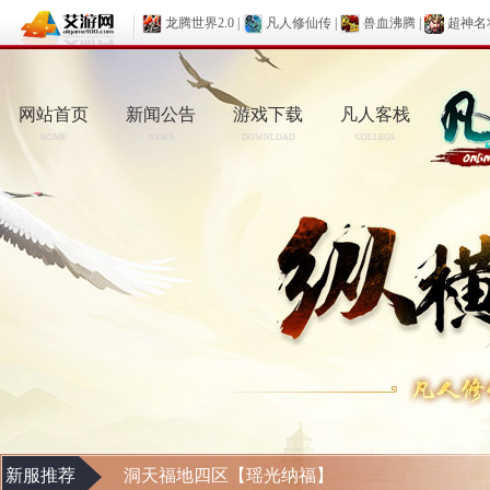
龙腾世界2.0
|
凡人修仙传
|
兽血沸腾
|
超神名
网站首页
新闻公告
游戏下载
凡人客栈
HOME
NEWS
DOWNLOAD
COLLEGE
新服推荐
洞天福地四区【瑶光纳福】