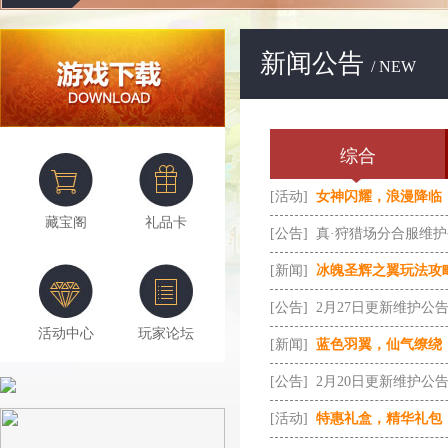
新闻公告
/ NEW
综合
[活动]
女神闪耀，浪漫降临
藏宝阁
礼品卡
[公告]
真·狩猎场分合服维
[新闻]
冰魄圣辉之翼玩法攻
[公告]
2月27日更新维护公
活动中心
玩家论坛
[新闻]
蓝色羽翼，仙气缭绕
[公告]
2月20日更新维护公
[活动]
特惠礼盒，精华礼包