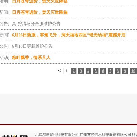
[活动]
日月苍穹进阶，焚天灭世降临
[新闻]
日月苍穹进阶，焚天灭世降临
[公告]
真·狩猎场分合服维护公告
[新闻]
6月26日新服，零氪飞升，洞天福地四区“瑶光纳福”震撼开启
[公告]
6月18日更新维护公告
[活动]
粽叶飘香，情系凡人
<
1
2
3
4
5
6
7
8
9
10
北京鸿腾景悦科技有限公司 广州艾游信息科技股份有限公司 联