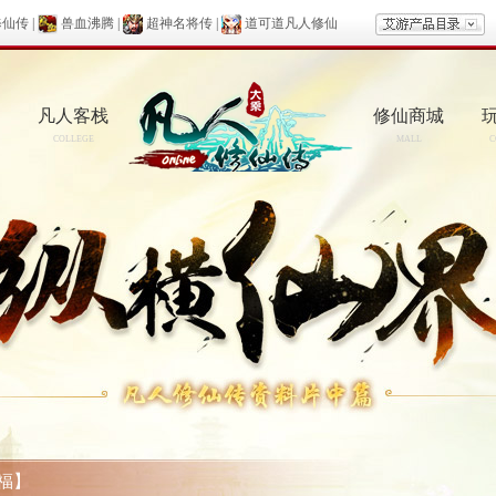
修仙传
|
兽血沸腾
|
超神名将传
|
道可道凡人修仙
凡人客栈
修仙商城
COLLEGE
MALL
C
福】