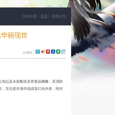
当前位置：
首页
> 新闻公告
蛾华丽现世
分享到：
包以及全新酷炫灵兽紫晶幽蛾，至强防
形，无论是并肩作战或是幻化外形，绝对