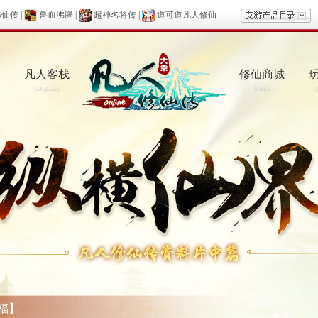
修仙传
|
兽血沸腾
|
超神名将传
|
道可道凡人修仙
凡人客栈
修仙商城
COLLEGE
MALL
C
福】