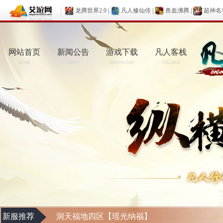
龙腾世界2.0
|
凡人修仙传
|
兽血沸腾
|
超神名
网站首页
新闻公告
游戏下载
凡人客栈
HOME
NEWS
DOWNLOAD
COLLEGE
新服推荐
洞天福地四区【瑶光纳福】