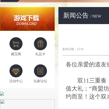
新闻公告
/ NEW
发布日期：11/10
藏宝阁
礼品卡
各位亲爱的道友
双11三重奏，
活动中心
玩家论坛
值大礼；“商盟
约而至！这个双