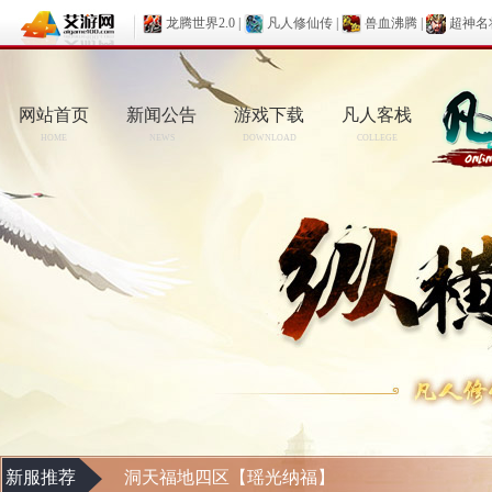
龙腾世界2.0
|
凡人修仙传
|
兽血沸腾
|
超神名
网站首页
新闻公告
游戏下载
凡人客栈
HOME
NEWS
DOWNLOAD
COLLEGE
新服推荐
洞天福地四区【瑶光纳福】