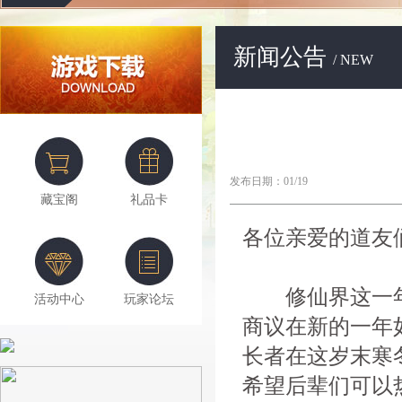
新闻公告
/ NEW
发布日期：01/19
藏宝阁
礼品卡
各位亲爱的道友
修仙界这一年
活动中心
玩家论坛
商议在新的一年
长者在这岁末寒
希望后辈们可以