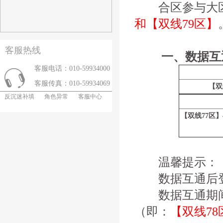
合区参与大
和【双线79区】
客服热线
一、数据互
客服电话：010-59934000
客服传真：010-59934069
【双
反沉迷补填
角色异常
客服中心
【双线77区
温馨提示：
数据互通后登
数据互通期间
（即：
【双线78