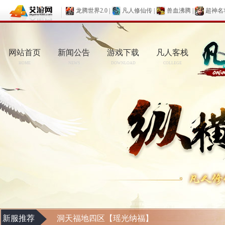
龙腾世界2.0
|
凡人修仙传
|
兽血沸腾
|
超神名
网站首页
新闻公告
游戏下载
凡人客栈
HOME
NEWS
DOWNLOAD
COLLEGE
新服推荐
洞天福地四区【瑶光纳福】