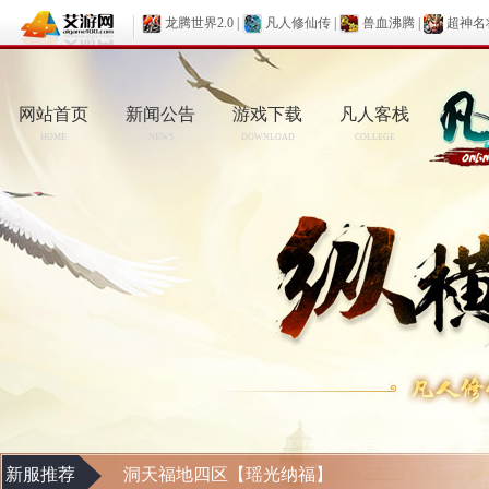
龙腾世界2.0
|
凡人修仙传
|
兽血沸腾
|
超神名
网站首页
新闻公告
游戏下载
凡人客栈
HOME
NEWS
DOWNLOAD
COLLEGE
新服推荐
洞天福地四区【瑶光纳福】