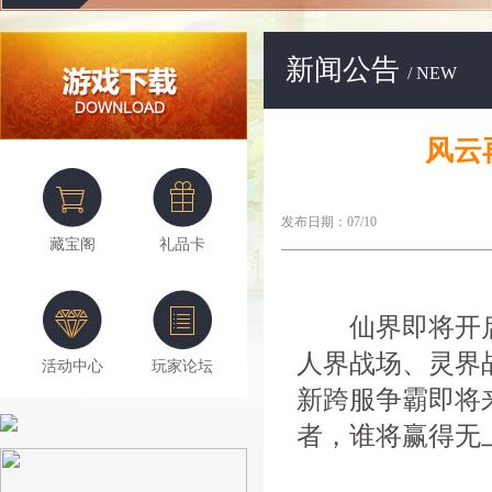
新闻公告
/ NEW
风云
发布日期：07/10
藏宝阁
礼品卡
仙界即将开启
人界战场、灵界
活动中心
玩家论坛
新跨服争霸即将
者，谁将赢得无