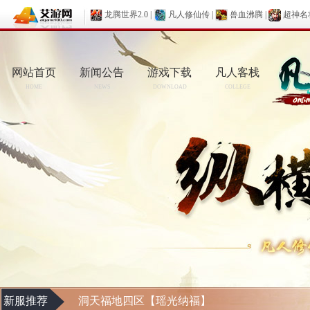
龙腾世界2.0
|
凡人修仙传
|
兽血沸腾
|
超神名
网站首页
新闻公告
游戏下载
凡人客栈
HOME
NEWS
DOWNLOAD
COLLEGE
新服推荐
洞天福地四区【瑶光纳福】