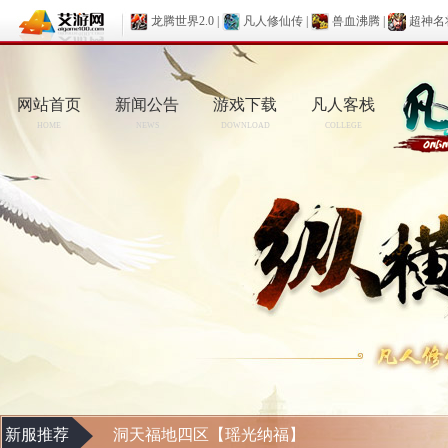
龙腾世界2.0
|
凡人修仙传
|
兽血沸腾
|
超神名
网站首页
新闻公告
游戏下载
凡人客栈
HOME
NEWS
DOWNLOAD
COLLEGE
新服推荐
洞天福地四区【瑶光纳福】