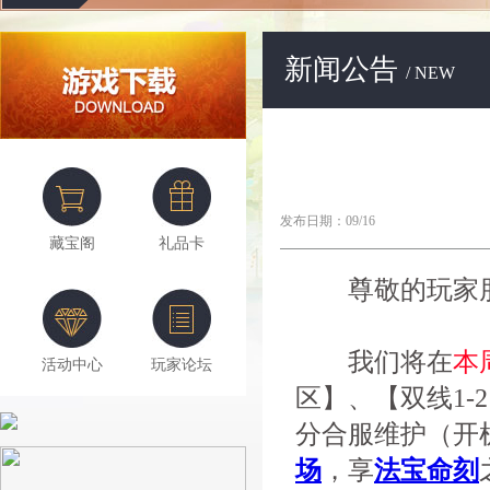
新闻公告
/ NEW
发布日期：09/16
藏宝阁
礼品卡
尊敬的玩家朋
我们将在
本
活动中心
玩家论坛
区】、【双线1-2
分合服维护（开
场
，享
法宝命刻