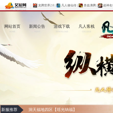
龙腾世界2.0
|
凡人修仙传
|
兽血沸腾
|
超神名
网站首页
新闻公告
游戏下载
凡人客栈
HOME
NEWS
DOWNLOAD
COLLEGE
新服推荐
洞天福地四区【瑶光纳福】